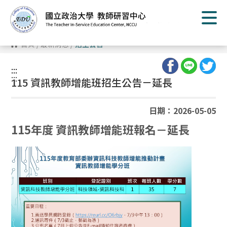
跳
到
主
要
內
首頁
/
最新消息
/
招生公告
容
區
塊
:::
:::
115 資訊教師增能班招生公告－延長
日期：2026-05-05
115年度 資訊教師增能班報名－延長