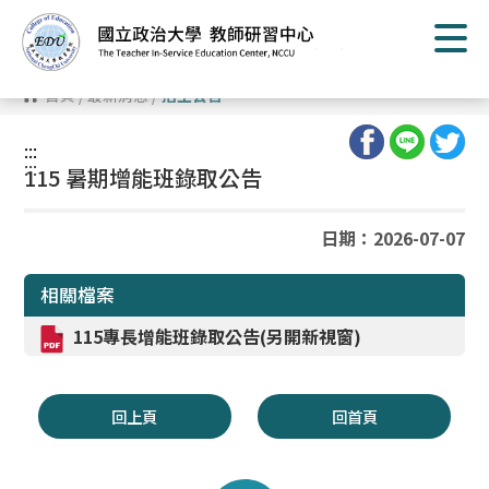
跳
到
主
要
內
首頁
/
最新消息
/
招生公告
容
區
塊
:::
:::
115 暑期增能班錄取公告
日期：2026-07-07
相關檔案
115專長增能班錄取公告(另開新視窗)
回上頁
回首頁