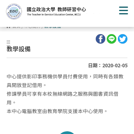
跳
到
主
要
內
首頁
/
中心簡介
/
教學設備
容
區
塊
:::
:::
教學設備
日期：2020-02-05
中心提供影印事務機供學員付費使用，同時有各類教
具開放登記借用。
修課學員可享有本校無線網路之服務與圖書資訊借
用。
本中心電腦教室由教育學院支援本中心使用。