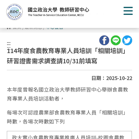
跳
到
主
要
內
首頁
/
最新消息
/
中心公告
容
區
塊
:::
:::
114年度食農教育專業人員培訓「相關培訓」
研習證書需求調查請10/31前填寫
日期：2025-10-22
本年度曾報名國立政治大學教師研習中心舉辦食農教
育專業人員培訓活動者，
每場次可認證農業部食農教育專業人員「相關培訓」
時數，各場次時數如下列
政大實小食農教育專業推廣人員培訓-校園食農教