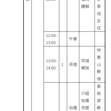
體驗
季
瑄
主
任
12:00-
午餐
13:00
林
進
13:00-
茶道
1
茶道
山
14:00
解說
教
授
吳
介紹
柏
包種
諺
包種
茶歷
教