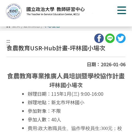
跳
到
主
要
內
首頁
/
最新消息
/
中心公告
容
區
塊
:::
:::
食農教育
USR-Hub
計畫-坪林國小場次
日期：2026-01-06
食農教育專業推廣人員培訓暨學校協作計畫
坪林國小場次
辦理日期：115年1月(三) 9:00-16:00
辦理地點：新北市坪林國小
參加對象：不限
參加人數：40人
費用:政大教職員生、協作學校員生:300元；校