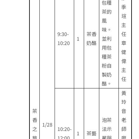
包種
季
茶的
瑄
風
主
味。
9:30-
茶香
任
1
並利
10:20
奶酪
章
用包
健
種茶
偉
粉自
主
製奶
任
酪。
黃
玲
茶
音
香
泡茶
老
1/28
之
10:20-
法示
師
1
茶藝
旅
12:00
範與
廖