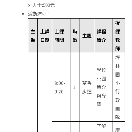
外人士:500元
活動流程：
授
主
上課
上課
時
課程
課
主題
軸
日期
時間
數
簡介
教
師
坪
林
學校
國
茶園
9:00-
茶香
小
1
簡介
9:20
步道
行
與導
政
覽
團
隊
了解
廖