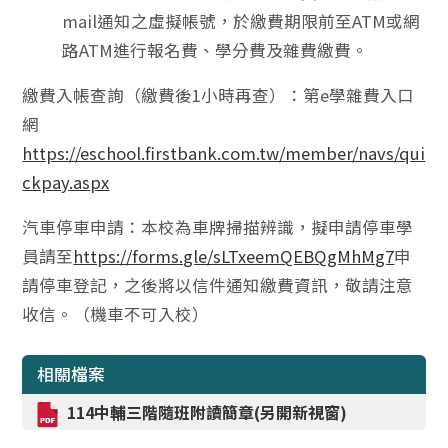
mail通知之虛擬帳號，於繳費期限前至ATM或網
路ATM進行報名費、學分費及雜費繳費。
繳費入帳查詢（繳費後1小時再查）：第e學雜費入口
網
https://eschool.firstbank.com.tw/member/navs/qui
ckpay.aspx
汽車停車申請：本校為車牌掃描辨識，擬申請停車學
員請至
https://forms.gle/sLTxeemQEBQgMhMg7
申
請停車登記，之後將以信件通知繳費資訊，敬請注意
收信。（機車不可入校）
相關檔案
114中輔三階隨班附讀簡章(另開新視窗)