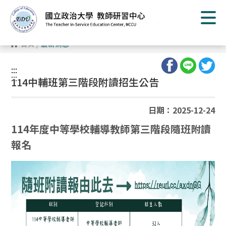
跳
到
主
要
內
首頁
/
最新消息
容
區
塊
:::
:::
114中輔班第三階段附讀招生公告
日期：2025-12-24
114年度中等學校輔導教師第三階段隨班附讀
報名