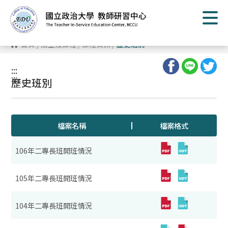
跳
到
主
要
內
首頁
/
招生及課程
/
課程資訊
/
歷史班別
容
區
塊
:::
:::
歷史班別
檔案名稱
檔案格式
106年二專長班開班情況
105年二專長班開班情況
104年二專長班開班情況