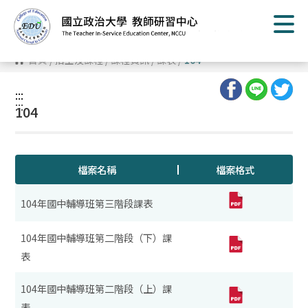
跳
到
主
要
內
首頁
/
招生及課程
/
課程資訊
/
課表
/
104
容
區
塊
:::
:::
104
檔案名稱
檔案格式
104年國中輔導班第三階段課表
104年國中輔導班第二階段（下）課
表
104年國中輔導班第二階段（上）課
表