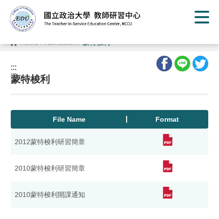
G
o
t
o
C
Home
/
Admission
/
蒙特梭利
o
n
t
:::
e
:::
n
蒙特梭利
t
A
r
e
a
File Name
Format
2012蒙特梭利研習簡章
2010蒙特梭利研習簡章
2010蒙特梭利開課通知