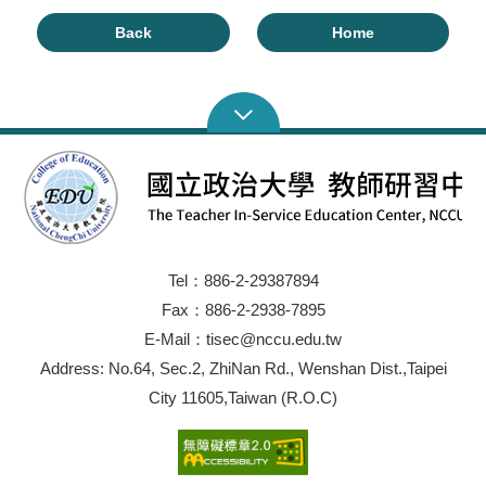
Back
Home
Tel：886-2-29387894
Fax：886-2-2938-7895
E-Mail：tisec@nccu.edu.tw
Address: No.64, Sec.2, ZhiNan Rd., Wenshan Dist.,Taipei
City 11605,Taiwan (R.O.C)