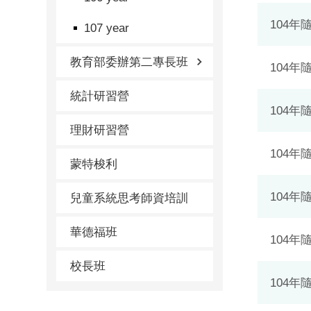
104年
107 year
教育部委辦第二專長班
104
統計研習營
104
理財研習營
104
蒙特梭利
104年
兒童系統思考師資培訓
華德福班
104年
校長班
104年