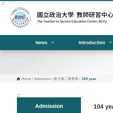
:::
G
o
t
o
C
o
n
t
e
n
News
Introduction
t
A
r
e
a
Home
/
Admission
/
政大第二專長班
/
104 year
:::
:::
Admission
104 ye