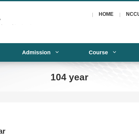
HOME
NCC
Admission
Course
104 year
ar