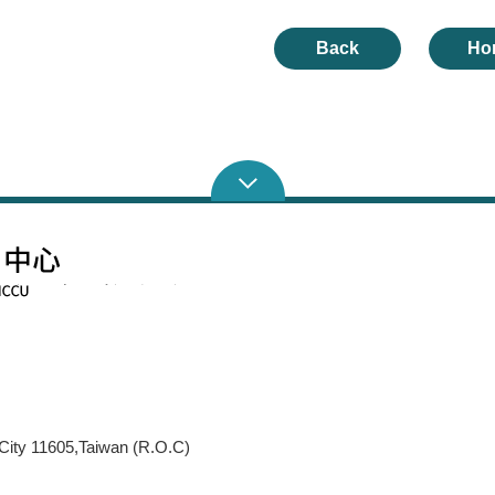
Back
Ho
 City 11605,Taiwan (R.O.C)