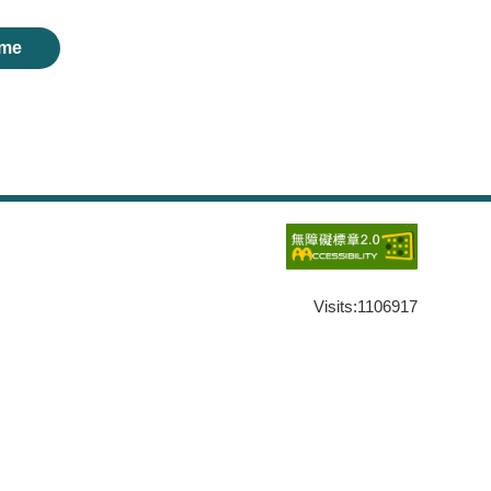
me
Visits:
1106917