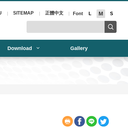
U
SITEMAP
正體中文
M
Font
L
S
Download
Gallery