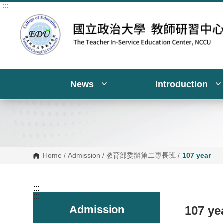
:::
G
o
t
o
C
o
n
t
e
n
News
Introduction
t
A
r
e
a
Home
/
Admission
/
教育部委辦第二專長班
/
107 year
:::
:::
Admission
107 ye