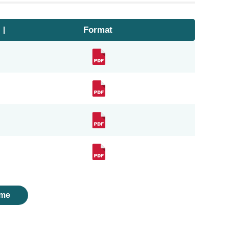
Format
me