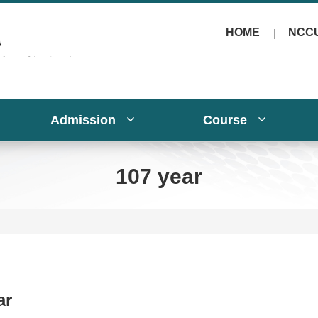
HOME
NCC
Admission
Course
107 year
ar