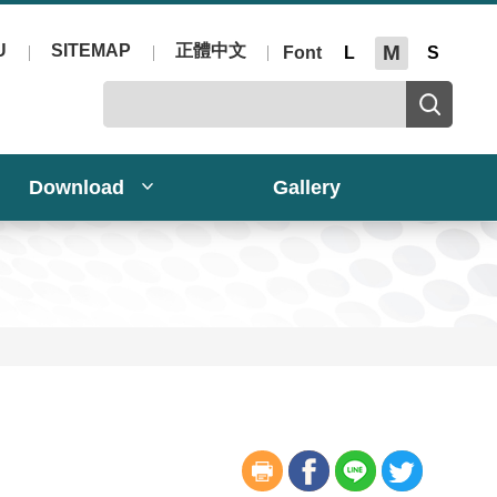
U
SITEMAP
正體中文
M
Font
L
S
Download
Gallery