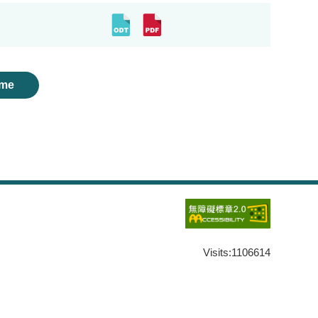
me
Visits:
1106614