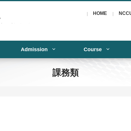
HOME
NCC
Admission
Course
課務類