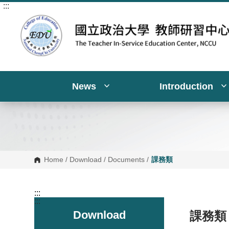
:::
G
o
t
o
C
o
n
t
e
n
News
Introduction
t
A
r
e
a
Home
/
Download
/
Documents
/
課務類
:::
:::
Download
課務類