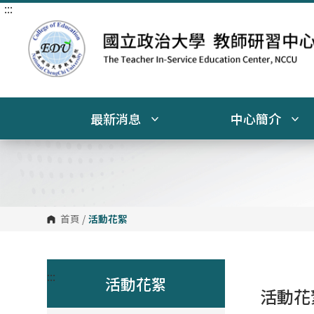
:::
跳
到
主
要
內
容
區
塊
最新消息
中心簡介
首頁
/
活動花絮
:::
活動花絮
活動花