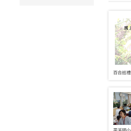
百合巡禮
平溪國小