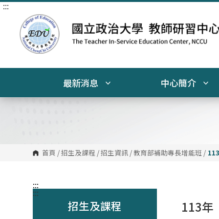
:::
跳
到
主
要
內
容
區
塊
最新消息
中心簡介
首頁
/
招生及課程
/
招生資訊
/
教育部補助專長增能班
/
11
:::
:::
招生及課程
113年