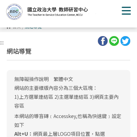
跳
到
主
要
內
首頁
/
網站導覽
容
區
塊
:::
網站導覽
無障礙操作說明 繁體中文
網站的主要樣版內容分為三個大區塊：
1)上方選單連結區 2)主選單連結區 3)網頁主要內
容區
本網站的導盲磚﹝Accesskey,也稱為快速鍵﹞設定
如下
Alt+U：
網頁最上層LOGO項目位置，點選