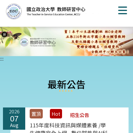
跳
到
主
要
內
容
區
塊
:::
最新公告
2026
置頂
Hot
招生公告
07
Aug
115年度科技資訊與媒體素養 /學
生健康安全上網--數位賦能與AI科