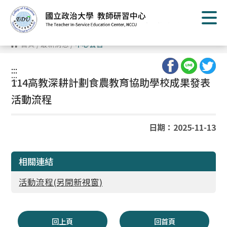
跳
到
主
要
內
首頁
/
最新消息
/
中心公告
容
區
塊
:::
:::
114高教深耕計劃食農教育協助學校成果發表
活動流程
日期：2025-11-13
相關連結
活動流程(另開新視窗)
回上頁
回首頁