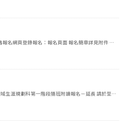
資格不符恕不受理，報名資料概不退還。） 請於
等以下學校及幼稚園合格教師
車每次收費100元，需求學員請至
DM9登記，由中心代為申請後，將寄送繳費單至學員報名留存之電子信
定，既經繳費，無論天災或停課，概不退費。無辦理者
:00（臺灣時間），請於期限內完成報名資料登錄，逾時
，將於本校
報名資料（以郵戳為憑）。（報名文件未簽名及校方用印
查詢），並E-mail通知錄取學員上課相關事宜。
高級中等以下學校及幼兒園任
申請：本校為車牌掃描辨識，擬
職教師。 於高級中等以下學校及幼
JvKwp1Qgka9申請停車登記，之後將以信件通知繳費資訊，敬
規定資格之該科外籍之族語教學支援工作人員。
生涯規劃科第一階段隨班附讀報名－延長 請於至本
期為三個月以上之在職代理、代課或兼任教師。 第
登錄，逾時不予受理。敬請於115年6月22日（五）前掛
三個月以上，並符合就業服務法規定資格之該科外籍之
名截止後將E-mail通知報名
ATM或網路ATM進行報名費、學分費及雜費繳費。 繳
申請：本校為車牌掃描辨識，擬