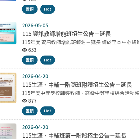
教師在職進修網時數。 （一）報名方式：即日起至7/3(五)止（以郵戳為憑），額滿為止。掛號寄出下列報
置頂
Hot
名資料：（請依序裝訂，未依公告檢齊相關資料、逾期及
7/3(五)13:00前至本中心網站之網路報名頁面線上報名後列印、簽名。 高級中
2026-05-05
證明影本1份 在職證明正本。 最近三個月一吋大頭照1張 身分證正、反面影本各1份 最高學歷影本1份 計次
停車申請：校內停車為車牌辨識系統，學員申請計次停
115 資訊教師增能班招生公告－延長
https://forms.gle/DAyd5pDu1cRffA
115年度 資訊教師增能班報名－延長 請於至本中心網路報名網頁登錄報名：報名頁面 報名簡章詳見附件 報
箱，請學員於繳費期限前自行完成繳費。按駐警隊規
名資格確認：網路報名截止時間為115年7月3日13
653
依規定須採計時收費（每半小時30元，每日上限300元）。 （二）錄取公告：依照各班簡章為準
不予受理。敬請於115年7月3日（一）前掛號寄出
教師研習中心網站公告錄取名單（亦可於教師在職進修網
置頂
Hot
者不錄取） 報名截止後將E-mail通知報名學員，請依照E-mail通知之虛擬帳號，於繳費期限前至ATM或網路
（三）招生對象： 高級中等（含高中職）以下學校及幼兒園合格在職專任教師。 具高級中等以下學校及幼
ATM進行報名費、學分費及雜費繳費。 繳費入帳查詢（繳費後1小時再查）：第e學雜費入口網
兒園合格教師證書，且聘期為三個月以上之在職代理、代課或兼任教師。 於
https://eschool.firstbank.com.tw/member/navs/quickpay.aspx 汽車停車
2026-04-20
教，且聘期為三個月以上，並符合就業服務法規定資格之該科外籍之在
申請停車學員請至https://forms.gle/cLpdXr
115生涯、中輔一階隨班附讀招生公告－延長
兒園任教，且聘期為三個月以上，並符合就業服務法
請注意收信。（機車不可入校）
115年度中等學校輔導教師、高級中等學校綜合活動領域
（四）錄取順序： 第一順位：具合格教師證書之高級中等以下學校及幼兒園合格在職專任教師。 第二順
中心網路報名網頁登錄報名：報名頁面 報名簡章詳見附件 報名資格確認：網路報名截止時間為115年6月
877
位：具高級中等以下學校及幼兒園合格教師證書，且聘
22日13:00（臺灣時間），請於期限內完成報名資料
三順位：高級中等以下學校及幼兒園任教，且聘期為
置頂
Hot
號寄出報名資料（以郵戳為憑）。（報名文件未簽名及校方用印者不錄取） 報
在職教師。 第四順位：於高級中等以下學校及幼兒園任教，且聘期為三個月以上，並符合就業服務法規定
學員，請依照E-mail通知之虛擬帳號，於繳費期限前至
資格之該科外籍之族語教學支援工作人員。
費入帳查詢（繳費後1小時再查）：第e學雜費入口網
2026-04-20
https://eschool.firstbank.com.tw/member/navs/quickpay.aspx 汽車停車
115生涯、中輔班第一階段招生公告－延長