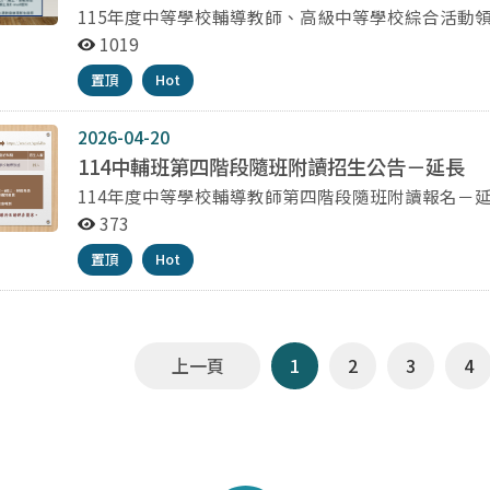
申請停車學員請至https://forms.gle/7UMyT
115年度中等學校輔導教師、高級中等學校綜合活動領域生
敬請注意收信。（機車不可入校）
心網路報名網頁登錄報名：報名頁面 報名簡章詳見附件 報名資格確認：網路報名截止時間為115年6月22
1019
日13:00（臺灣時間），請於期限內完成報名資料登錄
置頂
Hot
寄出報名資料（以郵戳為憑）。（報名文件未簽名及校方用印者不錄取） 報名截
員，請依照E-mail通知之虛擬帳號，於繳費期限前至A
入帳查詢（繳費後1小時再查）：第e學雜費入口網
2026-04-20
https://eschool.firstbank.com.tw/member/navs/quickpay.aspx 汽車停車
114中輔班第四階段隨班附讀招生公告－延長
申請停車學員請至https://forms.gle/7UMyT
114年度中等學校輔導教師第四階段隨班附讀報名－延長 請於至本中心網路報名網頁登錄報名：報
敬請注意收信。（機車不可入校）
報名簡章詳見附件 報名資格確認：網路報名截止時間為115年6月22日13:00（臺灣時間），請於期限內完
373
成報名資料登錄，逾時不予受理。敬請於115年6月
置頂
Hot
名文件未簽名及校方用印者不錄取） 報名截止後將E-mail通知報名學員，請依照E-mail通知之虛擬帳號，
於繳費期限前至ATM或網路ATM進行報名費、學分費及雜費繳費。 繳費入帳查詢（繳
e學雜費入口網 https://eschool.firstbank.com.tw/member/nav
牌掃描辨識，擬申請停車學員請至https://forms.gl
通知繳費資訊，敬請注意收信。（機車不可入校）
上一頁
1
2
3
4