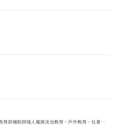
養增能學分班，學員公費進修，教師修習取得成績可登錄