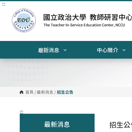
:::
跳
到
主
要
內
容
區
塊
最新消息
中心簡介
首頁
/
最新消息
/
招生公告
:::
:::
最新消息
招生公