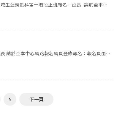
cCB2QByLkdQ8申請停車登記，之後將以信件通知繳費資訊，
涯規劃科第一階段正班報名－延長 請於至本中
，逾時不予受理。敬請於115年6月22日（一）前掛號
止後將E-mail通知報名學
TM或網路ATM進行報名費、學分費及雜費繳費。 繳費
申請：本校為車牌掃描辨識，擬
cCB2QByLkdQ8申請停車登記，之後將以信件通知繳費資訊，
名頁面
22日（一）前掛號寄出報名資料（以郵戳為憑）。（報
費後1小時再查）：第
s/quickpay.aspx 汽車停車申請：本校為車
e/7UMyTcCB2QByLkdQ8申請停車登記，之後將以信件
5
下一頁