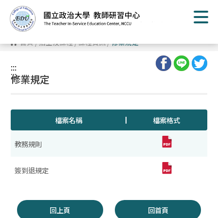
跳
到
主
要
內
首頁
/
招生及課程
/
課程資訊
/
修業規定
容
區
塊
:::
:::
修業規定
檔案名稱
檔案格式
教務規則
簽到退規定
回上頁
回首頁