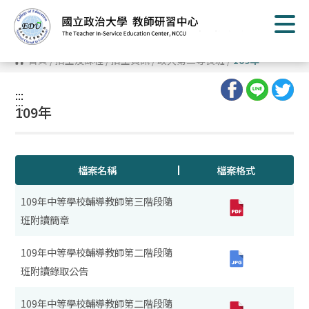
跳
到
主
要
內
首頁
/
招生及課程
/
招生資訊
/
政大第二專長班
/
109年
容
區
塊
:::
:::
109年
檔案名稱
檔案格式
109年中等學校輔導教師第三階段隨
班附讀簡章
109年中等學校輔導教師第二階段隨
班附讀錄取公告
109年中等學校輔導教師第二階段隨