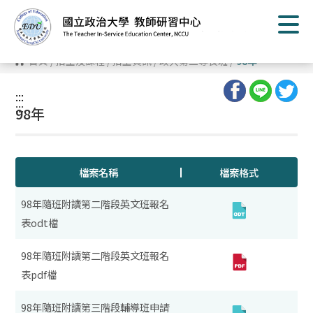
跳
到
主
要
內
首頁
/
招生及課程
/
招生資訊
/
政大第二專長班
/
98年
容
區
塊
:::
:::
98年
檔案名稱
檔案格式
98年隨班附讀第二階段英文班報名
表odt檔
98年隨班附讀第二階段英文班報名
表pdf檔
98年隨班附讀第三階段輔導班申請