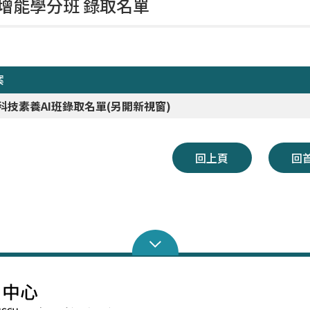
增能學分班 錄取名單
案
4科技素養
AI
班錄取名單(另開新視窗)
回上頁
回