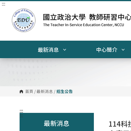
:::
跳
到
主
要
內
容
區
塊
最新消息
中心簡介
首頁
/
最新消息
/
招生公告
:::
:::
最新消息
114