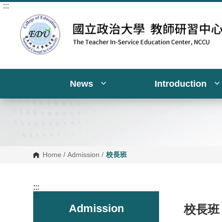
:::
G
o
t
o
C
o
n
t
e
n
News
Introduction
t
A
r
e
a
Home
/
Admission
/
校長班
:::
:::
Admission
校長班