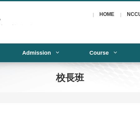
HOME
NCC
Admission
Course
校長班