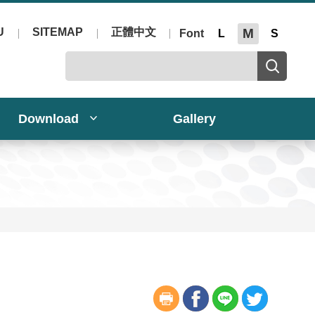
U
SITEMAP
正體中文
M
Font
L
S
Download
Gallery