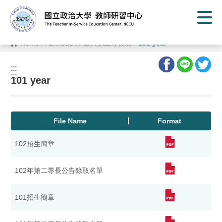
G
o
t
o
C
Home
/
Admission
/
政大第二專長班
/
101 year
o
n
t
:::
e
:::
n
101 year
t
A
r
e
a
File Name
Format
102招生簡章
102年第二專長公告錄取名單
101招生簡章