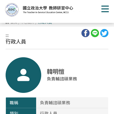
跳
到
主
要
內
首頁
/
中心簡介
/
行政人員
容
區
塊
:::
:::
行政人員
韓明愷
負責輔諮碩業務
職稱
負責輔諮碩業務
類別
行政人員