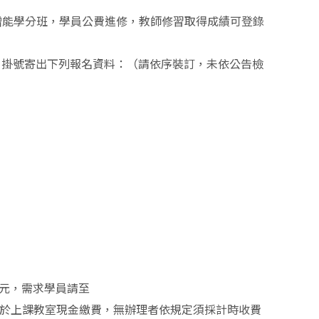
增能學分班，學員公費進修，教師修習取得成績可登錄
止。掛號寄出下列報名資料：（請依序裝訂，未依公告檢
0元，需求學員請至
於上課教室現金繳費，無辦理者依規定須採計時收費