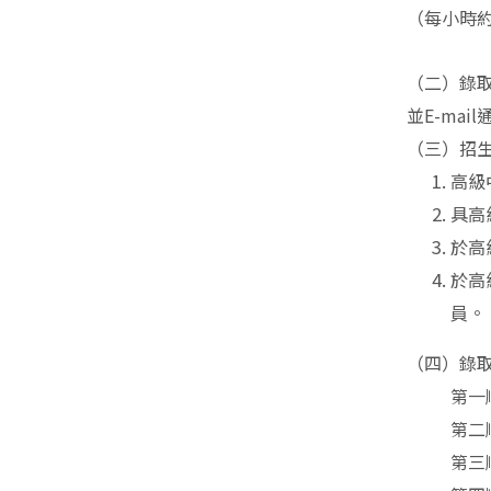
（每小時約
（二）錄
並E-ma
（三）招
高級
具高
於高
於高
員。
（四）錄
第一
第二
第三