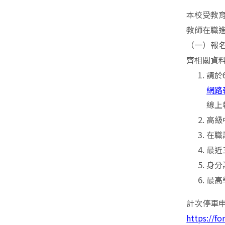
本校受教
教師在職
（一）報名
齊相關資
請於6
網路
線上
高級
在職
最近
身分
最高
計次停車
https://