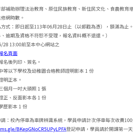
育部補助辦理法治教育、原住民族教育、新住民文化、食農教育
進修網時數。
方式：即日起至113年06月28日止（以郵戳為憑），額滿為
料、逾期及資格不符恕不受理，報名資料概不退還。）
/28 13:00前至本中心網站之
報名頁面
報名後列印、簽名。
中等以下學校及幼稚園合格教師證明影本 1 份
證明正本。
三個月一吋大頭照 1 張
證正、反面影本各 1 份
學歷影本 1 份
申請：校內停車為車牌辨識系統，學員申請計次停車每次收費10
forms.gle/BKepGNoCR5UPyLPFA
登記申請，學員請於開課第一天