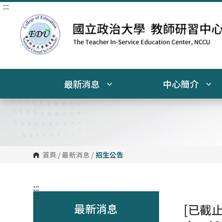
:::
跳
到
主
要
內
容
區
塊
最新消息
中心簡介
首頁
/
最新消息
/
招生公告
:::
:::
最新消息
[已截