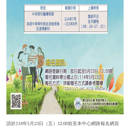
請於
年
月
日
（五）
前至本中心網路報名網頁
114
5
23
12:00