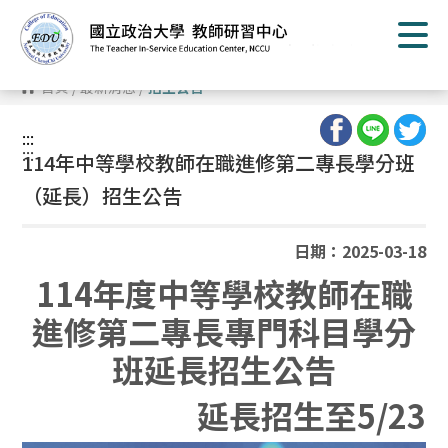
跳
到
主
要
內
首頁
/
最新消息
/
招生公告
容
區
塊
:::
:::
114年中等學校教師在職進修第二專長學分班
（延長）招生公告
日期：2025-03-18
114年度中等學校教師在職
進修第二專長專門科目學分
班延長招生公告
延長招生至5/23