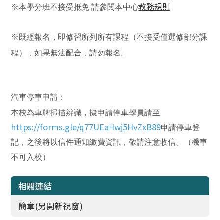
※
教務規則
本學分班不接受抵免
請參閱本中心
※
既經報名，即修習所列所有課程（不接受僅選修部分課
程），如果無法配合，請勿報名。
汽車停車申請：
本校為車牌掃描辨識，擬申請停車學員請至
https://forms.gle/q77UEaHwj5HvZxB89
申請停車登
記，之後將以信件通知繳費資訊，敬請注意收信
。（機車
不可入校）
相關連結
簡章(另開新視窗)