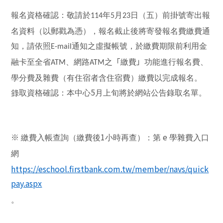
報名資格確認：敬請於
年
月
日
（五）
前掛號寄出報
114
5
23
名資料（以郵戳為憑），報名截止後將寄發報名費繳費通
知，請依照
通知之虛擬帳號，於繳費期限前利用金
E-mail
「
」
融卡至全省
、網路
之
繳費
功能進行報名費、
ATM
ATM
學分費及雜費（有住宿者含住宿費）繳費以完成報名。
5
錄取資格確認：本中心
月上旬將於網站公告錄取名單。
※
1
e
繳費入帳查詢（繳費後
小時再查）：第
學雜費入口
網
https://eschool.firstbank.com.tw/member/navs/quick
pay.aspx
。