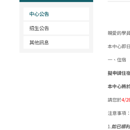
中心公告
招生公告
親愛的學
其他訊息
本中心即日
一、住宿
擬申請住
本中心將
請您於
4/2
注意事項
1.
如已順