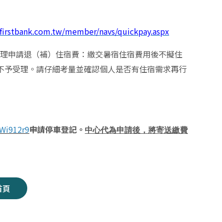
l.firstbank.com.tw/member/navs/quickpay.aspx
辦理申請退（補）
住宿費：繳交暑宿住宿費用後不擬住
不予受理。請仔細考量並確認個人是否有住宿需求再行
Wi912r9
申請停車登記。
中心代為申請後，將寄送繳費
首頁