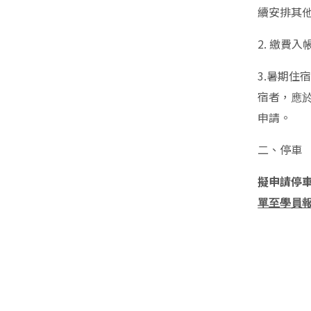
續安排其
2.
繳費入帳
3.
暑期住
宿者，
應
申請。
二、停車
擬申請停車
單至學員