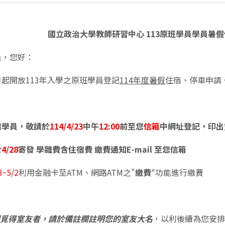
國立政治大學教師研習中心 113原班學員學員暑假住
員，您好：
起開放113年入學之原班學員登記
114年度暑假
住宿、停車申請
宿學員，敬請於
114/4/23
中午
12:00
前至您
信箱
中網址登記，印出
於
4/28
寄發 學雜費含住宿費 繳費通知E-mail 至您信箱
8~5/2
利用金融卡至ATM、網路ATM之"
繳費
"
功能進行繳費
：
利覓得室友者，請於備註欄註明您的室友大名
，以利後續為您安