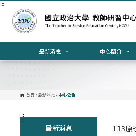
:::
跳
到
主
要
內
容
區
塊
最新消息
中心簡介
首頁
/
最新消息
/
中心公告
:::
:::
最新消息
113