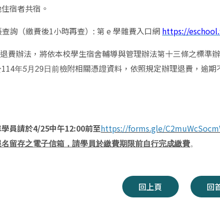
他住宿者共宿。
查詢（繳費後1小時再查）: 第 e 學雜費入口網
https://eschoo
宿退費辦法，將依本校學生宿舍輔導與管理辦法第十三條之標準
114
檢附相關憑證資料，依照規定辦理退費，逾期
於
年
5
月29
日前
學員請於4/25中午12:00前至
https://forms.gle/C2muWcSocm
報名留存之電子信箱，請學員於繳費期限前自行完成繳費
。
回上頁
回