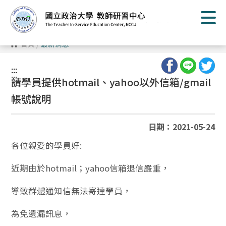
跳
到
主
要
內
首頁
/
最新消息
容
區
塊
:::
:::
請學員提供
hotmail、yahoo
以外信箱/
gmail
帳號說明
日期：2021-05-24
各位親愛的學員好:
近期由於hotmail；yahoo信箱退信嚴重，
導致群體通知信無法寄達學員，
為免遺漏訊息，