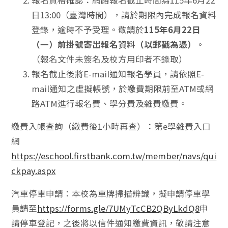
報名資格確認：網路報名截止時間為115年6月22
日13:00（臺灣時間），請於期限內完成報名資料
登錄，逾時不予受理。敬請於
115年6月22日
（一）前掛號寄出報名資料（以郵戳為憑）
。
（報名文件未簽名及校方用印者不錄取）
報名截止後將E-mail通知報名學員，請依照E-
mail通知之虛擬帳號，於繳費期限前至ATM或網
路ATM進行報名費、學分費及雜費繳費。
繳費入帳查詢（繳費後1小時再查）：第e學雜費入口
網
https://eschool.firstbank.com.tw/member/navs/qui
ckpay.aspx
汽車停車申請：本校為車牌掃描辨識，擬申請停車學
員請至
https://forms.gle/7UMyTcCB2QByLkdQ8
申
請停車登記，之後將以信件通知繳費資訊，敬請注意