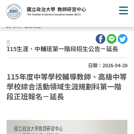
跳
到
主
要
內
首頁
/
最新消息
容
區
塊
:::
:::
115生涯、中輔班第一階段招生公告－延長
日期：2026-04-20
115年度中等學校輔導教師、高級中等
學校綜合活動領域生涯規劃科第一階
段正班報名－延長