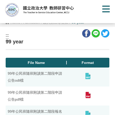
G
o
t
o
C
Home
/
Admission
/
政大第二專長班
/
99 year
o
n
t
:::
e
:::
n
99 year
t
A
r
e
a
File Name
Format
99年公民班隨班附讀第二階段申請
公告odt檔
99年公民班隨班附讀第二階段申請
公告pdf檔
99年公民班隨班附讀第二階段報名