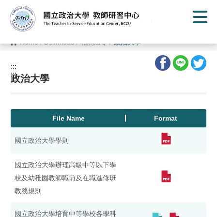
G
o
t
o
C
Home
/
Download
/
相關法令
/
政治大學
o
n
t
:::
e
:::
n
政治大學
t
A
r
e
a
File Name
Format
國立政治大學學則
國立政治大學辦理高級中等以下學
校及幼稚園教師職前及在職進修班
教務規則
國立政治大學培育中等學校各學科