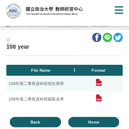
G
o
t
o
C
Home
/
Admission
/
教育部委辦第二專長班
/
108 year
o
n
t
:::
e
:::
n
108 year
t
A
r
e
a
File Name
Format
108年第二專長資科班招生簡章
108年第二專長資科班錄取名單
Back
Home