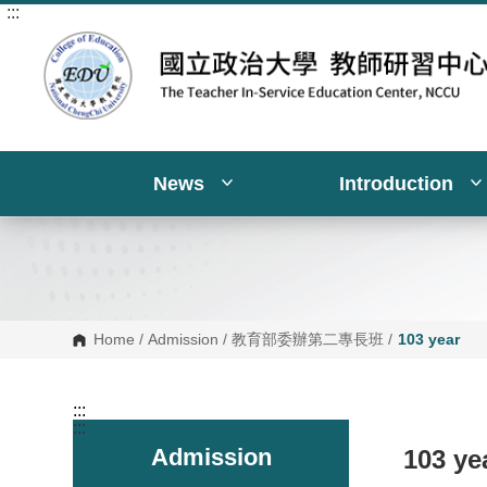
:::
G
o
t
o
C
o
n
t
e
n
News
Introduction
t
A
r
e
a
Home
/
Admission
/
教育部委辦第二專長班
/
103 year
:::
:::
Admission
103 ye