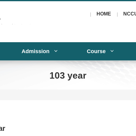
HOME
NCC
Admission
Course
103 year
ar