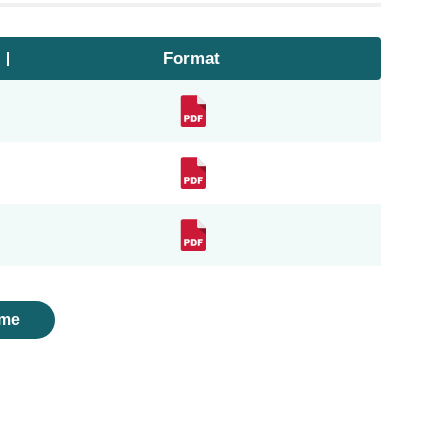
Format
me