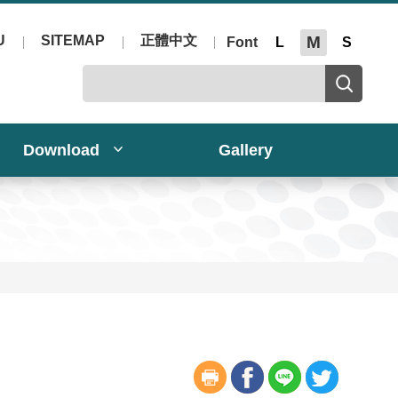
U
SITEMAP
正體中文
M
Font
L
S
Download
Gallery