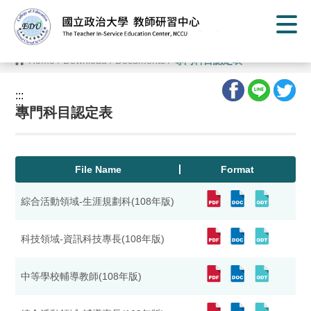
G
o
t
o
C
Home
/
Download
/
Documents
/
專門科目認定表
o
n
t
:::
e
:::
n
專門科目認定表
t
A
r
e
a
File Name
Format
綜合活動領域-生涯規劃科(108年版)
科技領域-資訊科技專長(108年版)
中等學校輔導教師(108年版)