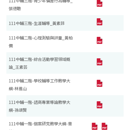
111中輔三階-青少年偏差行為輔導_
張德聰
111中輔三階-生涯輔導_黃素菲
111中輔二階-心理測驗與評量_黃柏
僩
111中輔二階-綜合活動學習領域概
論_王素芸
111中輔二階-學校輔導工作教學大
綱-林進山
111中輔一階-諮商專業導論教學大
綱-孫頌賢
111中輔一階-個案研究教學大綱-曾