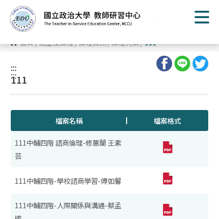
跳
到
主
要
內
首頁
/
招生及課程
/
課程資訊
/
課程大綱
/
111
容
區
塊
:::
:::
111
檔案名稱
檔案格式
111中輔四階 諮商倫理-修蕙蘭 王素
芸
111中輔四階-學校諮商學習-傅如馨
111中輔四階-人際關係與溝通-蔡孟
樺