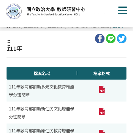
跳
到
主
要
內
首頁
/
招生及課程
/
招生資訊
/
教育部補助專長增能班
/
111年
容
區
塊
:::
:::
111年
檔案名稱
檔案格式
111年教育部補助多元文化教育增能
學分班簡章
111年教育部補助新住民文化增能學
分班簡章
111年教育部補助原住民教育增能學