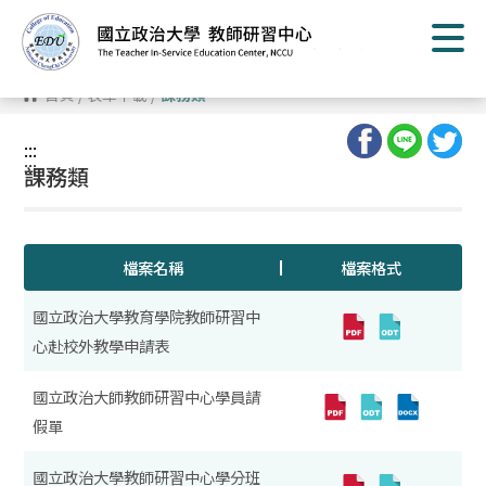
跳
到
主
要
內
首頁
/
表單下載
/
課務類
容
區
塊
:::
:::
課務類
檔案名稱
檔案格式
國立政治大學教育學院教師研習中
心赴校外教學申請表
國立政治大師教師研習中心學員請
假單
國立政治大學教師研習中心學分班