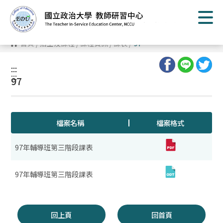
跳
到
主
要
內
首頁
/
招生及課程
/
課程資訊
/
課表
/
97
容
區
塊
:::
:::
97
檔案名稱
檔案格式
97年輔導班第三階段課表
97年輔導班第三階段課表
回上頁
回首頁