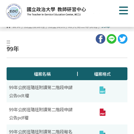
跳
到
主
要
內
首頁
/
招生及課程
/
招生資訊
/
政大第二專長班
/
99年
容
區
塊
:::
:::
99年
檔案名稱
檔案格式
99年公民班隨班附讀第二階段申請
公告odt檔
99年公民班隨班附讀第二階段申請
公告pdf檔
99年公民班隨班附讀第二階段報名