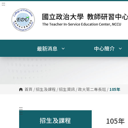
:::
跳
到
主
要
內
容
區
塊
最新消息
中心簡介
首頁
/
招生及課程
/
招生資訊
/
政大第二專長班
/
105年
:::
:::
招生及課程
105年