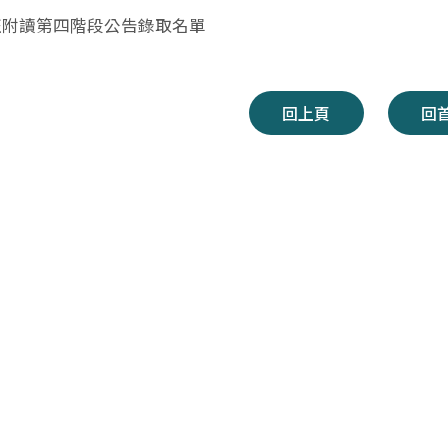
隨班附讀第四階段公告錄取名單
回上頁
回