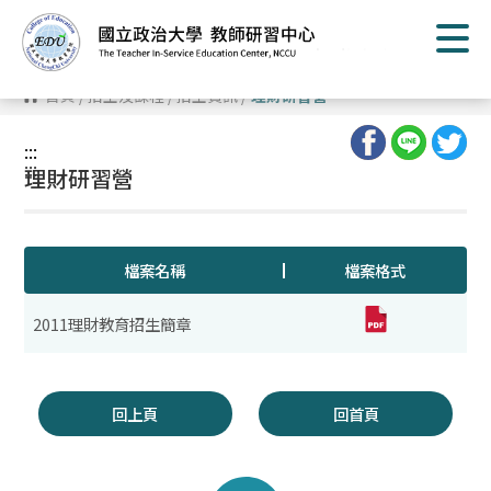
跳
到
主
要
內
首頁
/
招生及課程
/
招生資訊
/
理財研習營
容
區
塊
:::
:::
理財研習營
檔案名稱
檔案格式
2011理財教育招生簡章
回上頁
回首頁