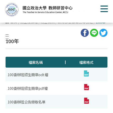
跳
到
主
要
內
首頁
/
招生及課程
/
招生資訊
/
教育部委辦第二專長班
/
100年
容
區
塊
:::
:::
100年
檔案名稱
檔案格式
100委辦班招生簡章odt檔
100委辦班招生簡章pdf檔
100委辦班公告錄取名單