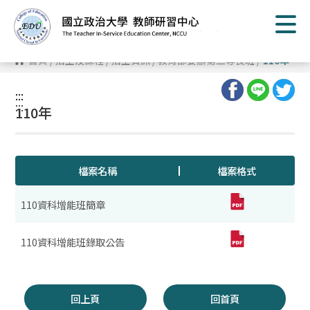
跳
到
主
要
內
首頁
/
招生及課程
/
招生資訊
/
教育部委辦第二專長班
/
110年
容
區
塊
:::
:::
110年
檔案名稱
檔案格式
110資科增能班簡章
110資科增能班錄取公告
回上頁
回首頁