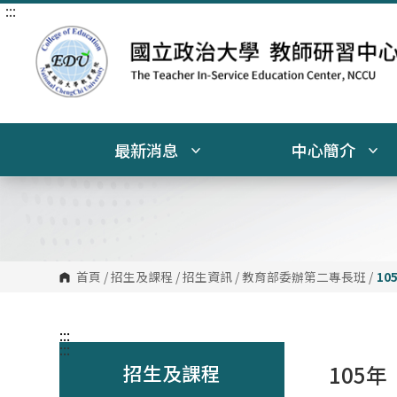
:::
跳
到
主
要
內
容
區
塊
最新消息
中心簡介
首頁
/
招生及課程
/
招生資訊
/
教育部委辦第二專長班
/
10
:::
:::
招生及課程
105年