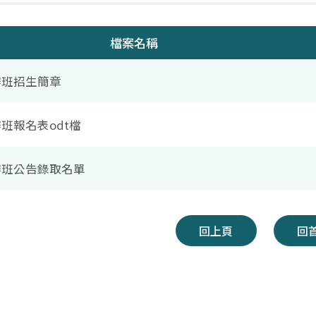
檔案名稱
辦班招生簡章
辦班報名表odt檔
委辦班公告錄取名單
回上頁
回