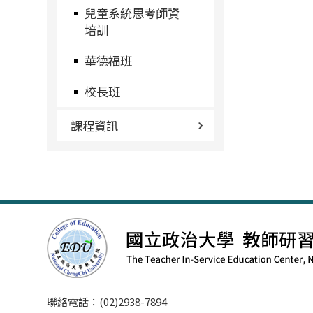
兒童系統思考師資
培訓
華德福班
校長班
課程資訊
聯絡電話：(02)2938-7894