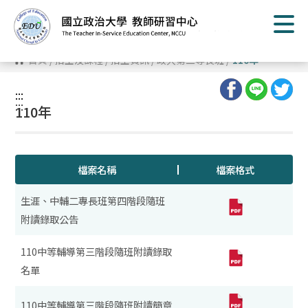
跳
到
主
要
內
首頁
/
招生及課程
/
招生資訊
/
政大第二專長班
/
110年
容
區
塊
:::
:::
110年
檔案名稱
檔案格式
生涯、中輔二專長班第四階段隨班
附讀錄取公告
110中等輔導第三階段隨班附讀錄取
名單
110中等輔導第三階段隨班附讀簡章