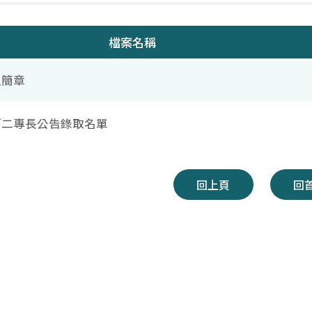
檔案名稱
生簡章
年第二專長公告錄取名單
回上頁
回