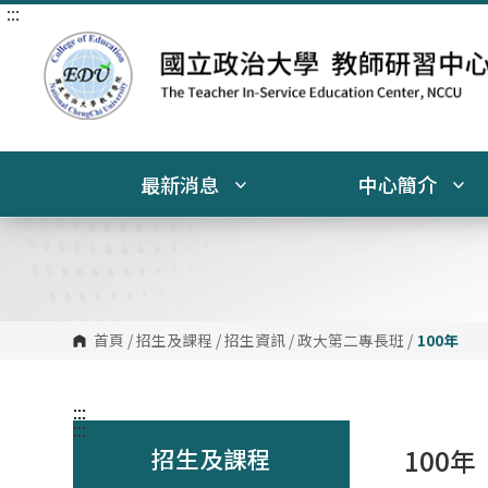
:::
跳
到
主
要
內
容
區
塊
最新消息
中心簡介
首頁
/
招生及課程
/
招生資訊
/
政大第二專長班
/
100年
:::
:::
招生及課程
100年