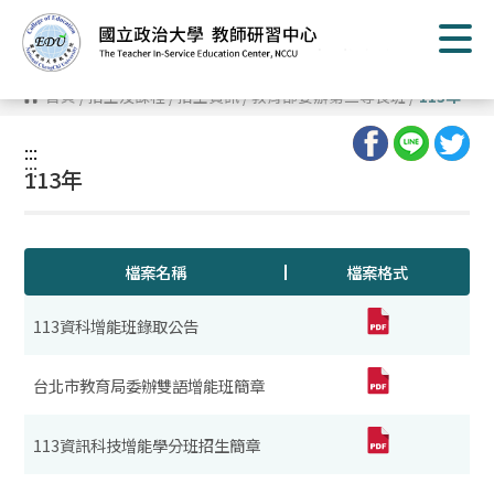
跳
到
主
要
內
首頁
/
招生及課程
/
招生資訊
/
教育部委辦第二專長班
/
113年
容
區
塊
:::
:::
113年
檔案名稱
檔案格式
113資科增能班錄取公告
台北市教育局委辦雙語增能班簡章
113資訊科技增能學分班招生簡章