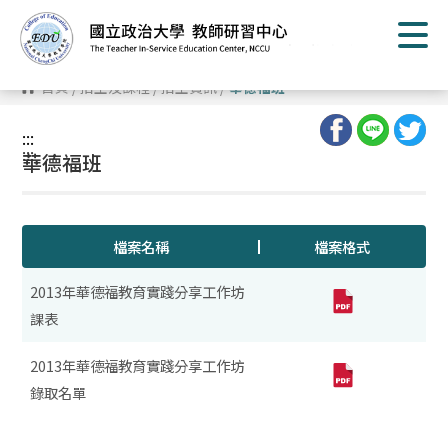
跳
到
主
要
內
首頁
/
招生及課程
/
招生資訊
/
華德福班
容
區
塊
:::
:::
華德福班
檔案名稱
檔案格式
2013年華德福教育實踐分享工作坊
課表
2013年華德福教育實踐分享工作坊
錄取名單